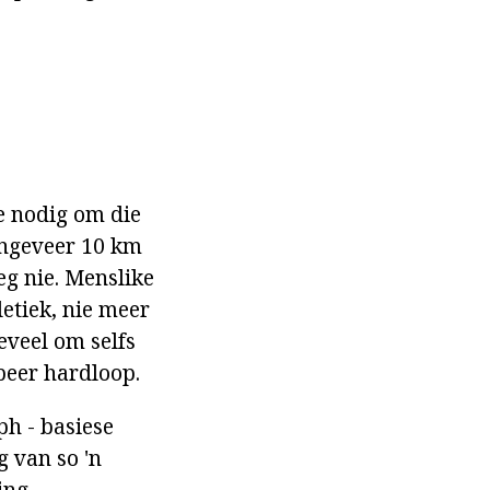
e nodig om die
(ongeveer 10 km
eg nie. Menslike
letiek, nie meer
eveel om selfs
beer hardloop.
ph - basiese
 van so 'n
ing.