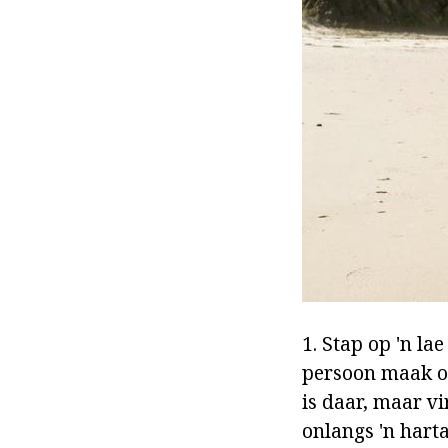
1. Stap op 'n l
persoon maak on
is daar, maar v
onlangs 'n harta