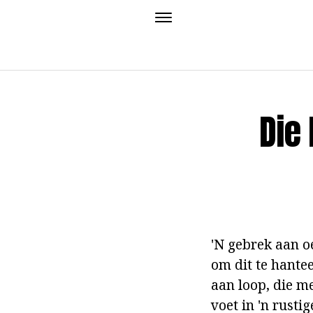
Die
'N gebrek aan o
om dit te hantee
aan loop, die m
voet in 'n rusti