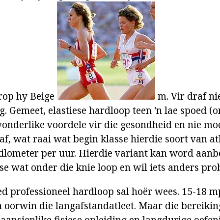
rop hy Beige
m. Vir draf ni
g. Gemeet, elastiese hardloop teen 'n lae spoed 
 wonderlike voordele vir die gesondheid en nie mo
f, wat raai wat begin klasse hierdie soort van at
9 kilometer per uur. Hierdie variant kan word aanb
se wat onder die knie loop en wil iets anders pro
ed professioneel hardloop sal hoër wees. 15-18 m
oorwin die langafstandatleet. Maar die bereiking
 aansienlike fisiese opleiding en langdurige oefen