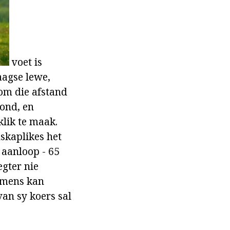
voet is
aagse lewe,
 om die afstand
rond, en
klik te maak.
skaplikes het
 aanloop - 65
egter nie
e mens kan
an sy koers sal