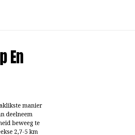
p En
aklikste manier
kan deelneem
heid beweeg te
eekse 2,7-5 km