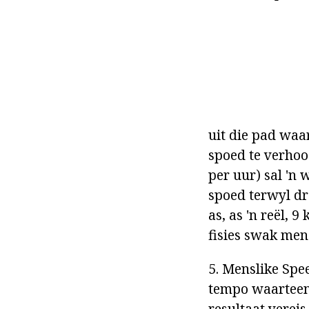
uit die pad waa
spoed te verhoo
per uur) sal 'n
spoed terwyl dra
as, as 'n reël, 
fisies swak men
5. Menslike Spe
tempo waarteen 
resultaat vereis