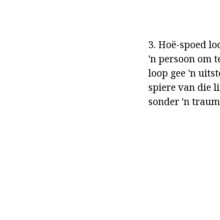
3. Hoë-spoed lo
'n persoon om te
loop gee 'n uits
spiere van die l
sonder 'n traum