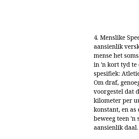
4. Menslike Sp
aansienlik versk
mense het soms u
in 'n kort tyd t
spesifiek: Atlet
Om draf, genoeg
voorgestel dat 
kilometer per uu
konstant, en as
beweeg teen 'n 
aansienlik daal.