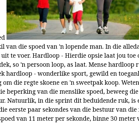
eed
il van die spoed van 'n lopende man. In die alled
it te voer. Hardloop - Hierdie opsie laat jou toe
e dek, so 'n persoon loop, as laat. Mense hardloop 
iek hardloop - wonderlike sport, gewild en toegan
 om die regte skoene en 'n sweetpak koop. Weten
die beperking van die menslike spoed, beweeg die
r. Natuurlik, in die sprint dit beduidende ruk, is 
 die eerste paar sekondes van die bestuur van di
spoed van 11 meter per sekonde, binne 30 meter v