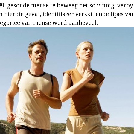
reël, gesonde mense te beweeg net so vinnig, verb
In hierdie geval, identifiseer verskillende tipes v
tegorieë van mense word aanbeveel: