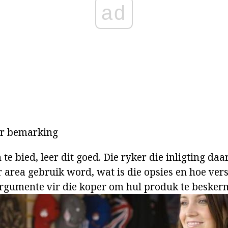
ad
ir bemarking
e bied, leer dit goed. Die ryker die inligting daa
r area gebruik word, wat is die opsies en hoe ver
argumente vir die koper om hul produk te beskerm