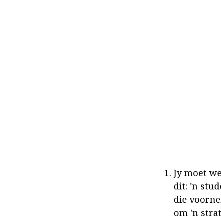
Jy moet we
dit: 'n stu
die voorne
om 'n stra