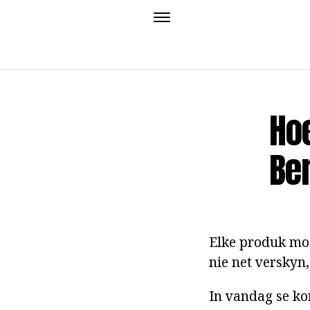
Ho
Be
Elke produk moe
nie net verskyn
In vandag se ko