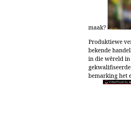
maak?
Produktiewe verk
bekende handels
in die wêreld in
gekwalifiseerde
bemarking het e