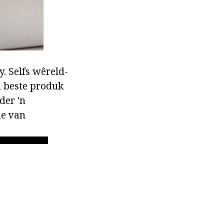
. Selfs wêreld-
l beste produk
der 'n
me van