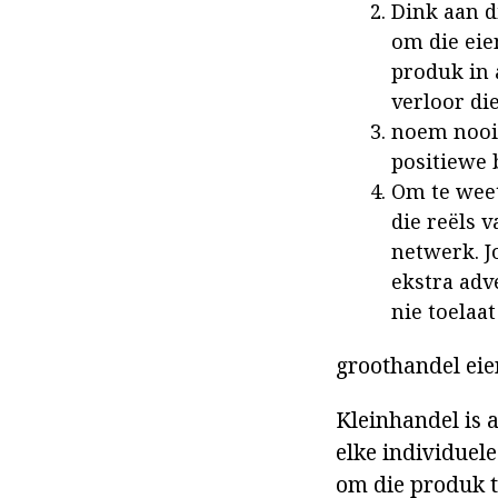
Dink aan d
om die eie
produk in a
verloor di
noem nooit
positiewe 
Om te weet
die reëls v
netwerk. J
ekstra adv
nie toelaa
groothandel ei
Kleinhandel is 
elke individuele
om die produk t