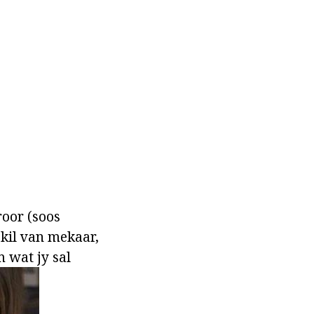
roor (soos
skil van mekaar,
 wat jy sal