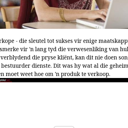
ope - die sleutel tot sukses vir enige maatskappy
merke vir 'n lang tyd die verwesenliking van hu
 verblydend die pryse kliënt, kan dit nie doen son
 bestuurder dienste. Dit was hy wat al die gehei
n moet weet hoe om 'n produk te verkoop.