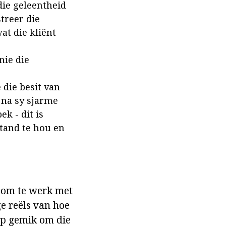
ie geleentheid
treer die
at die kliënt
nie die
die besit van
s na sy sjarme
k - dit is
stand te hou en
d om te werk met
ge reëls van hoe
op gemik om die