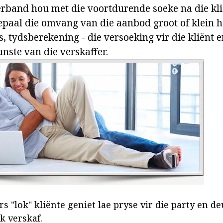
rband hou met die voortdurende soeke na die kli
bepaal die omvang van die aanbod groot of klein 
, tydsberekening - die versoeking vir die kliënt e
nste van die verskaffer.
s "lok" kliënte geniet lae pryse vir die party en deu
ek verskaf.