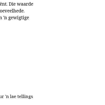
ënt. Die waarde
hoeveelhede.
n 'n gewigtige
r 'n lae tellings