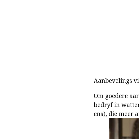
Aanbevelings v
Om goedere aan t
bedryf in watte
ens), die meer 