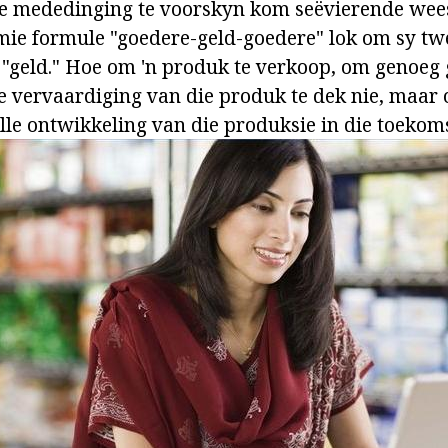
e mededinging te voorskyn kom seëvierende wees
mie formule "goedere-geld-goedere" lok om sy t
geld." Hoe om 'n produk te verkoop, om genoeg g
ie vervaardiging van die produk te dek nie, maar
olle ontwikkeling van die produksie in die toeko