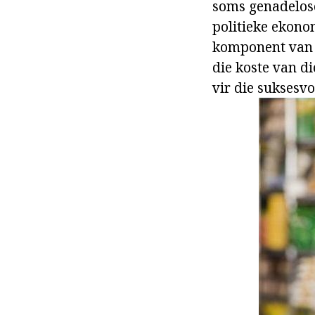
soms genadelos
politieke ekono
komponent van "
die koste van d
vir die suksesv