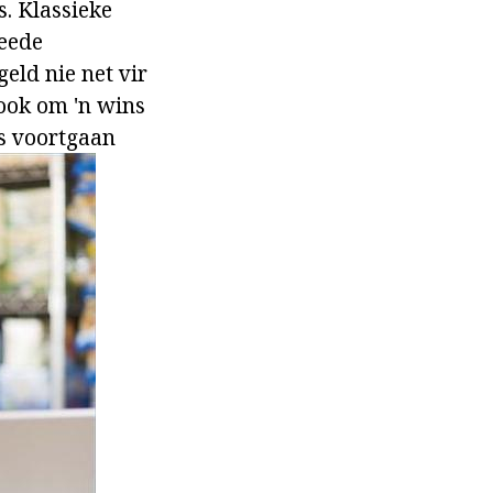
. Klassieke
weede
eld nie net vir
 ook om 'n wins
ms voortgaan