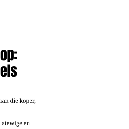
op:
els
aan die koper,
n stewige en