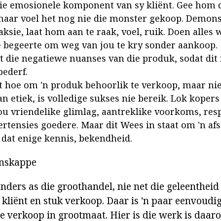
ie emosionele komponent van sy kliënt. Gee hom d
naar voel het nog nie die monster gekoop. Demons
ksie, laat hom aan te raak, voel, ruik. Doen alles w
e begeerte om weg van jou te kry sonder aankoop.
 die negatiewe nuanses van die produk, sodat dit 
bederf.
 hoe om 'n produk behoorlik te verkoop, maar nie 
an etiek, is volledige sukses nie bereik. Lok koper
ou vriendelike glimlag, aantreklike voorkoms, respe
ertensies goedere. Maar dit Wees in staat om 'n af
t dat enige kennis, bekendheid.
enskappe
anders as die groothandel, nie net die geleenthei
 kliënt en stuk verkoop. Daar is 'n paar eenvoudi
e verkoop in grootmaat. Hier is die werk is daar