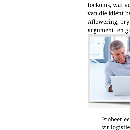
toekoms, wat ve
van die kliënt 
Aflewering, prys
argument ten gu
Probeer eer
vir logisti