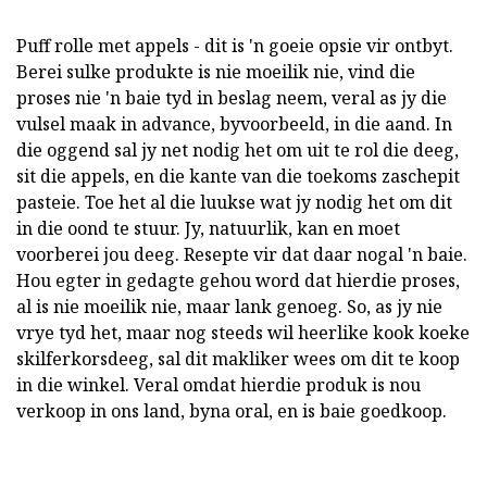
Puff rolle met appels - dit is 'n goeie opsie vir ontbyt.
Berei sulke produkte is nie moeilik nie, vind die
proses nie 'n baie tyd in beslag neem, veral as jy die
vulsel maak in advance, byvoorbeeld, in die aand. In
die oggend sal jy net nodig het om uit te rol die deeg,
sit die appels, en die kante van die toekoms zaschepit
pasteie. Toe het al die luukse wat jy nodig het om dit
in die oond te stuur. Jy, natuurlik, kan en moet
voorberei jou deeg. Resepte vir dat daar nogal 'n baie.
Hou egter in gedagte gehou word dat hierdie proses,
al is nie moeilik nie, maar lank genoeg. So, as jy nie
vrye tyd het, maar nog steeds wil heerlike kook koeke
skilferkorsdeeg, sal dit makliker wees om dit te koop
in die winkel. Veral omdat hierdie produk is nou
verkoop in ons land, byna oral, en is baie goedkoop.