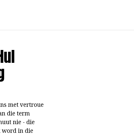
Hul
g
ons met vertroue
an die term
uut nie - die
 word in die