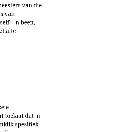
meesters van die
rs van
elf - 'n been,
ehalte
keie
 toelaat dat 'n
klik spesifiek