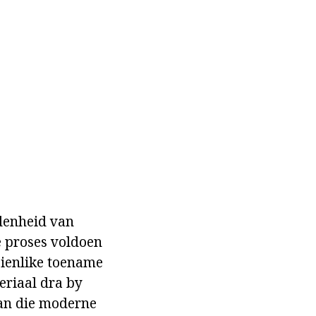
denheid van
 proses voldoen
sienlike toename
eriaal dra by
van die moderne