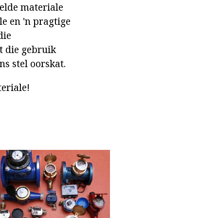
elde materiale
e en 'n pragtige
die
t die gebruik
s stel oorskat.
eriale!