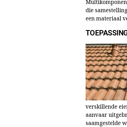
Multikomponent 
die samestellin
een materiaal v
TOEPASSIN
verskillende ei
aanvaar uitgebr
saamgestelde w