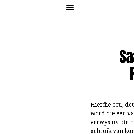
Sa
Hierdie eeu, de
word die eeu v
verwys na die mi
gebruik van kom