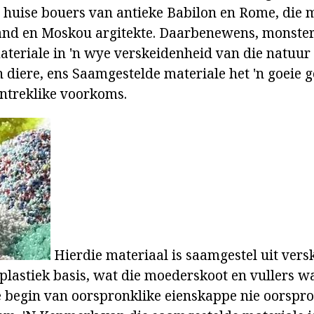
 huise bouers van antieke Babilon en Rome, die 
land en Moskou argitekte. Daarbenewens, monste
teriale in 'n wye verskeidenheid van die natuur s
n diere, ens Saamgestelde materiale het 'n goeie g
ntreklike voorkoms.
Hierdie materiaal is saamgestel uit vers
lastiek basis, wat die moederskoot en vullers wat
 begin van oorspronklike eienskappe nie oorspron