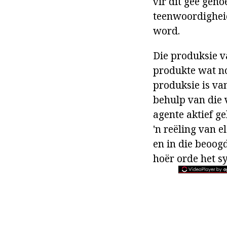
vir dit gee gen
teenwoordighei
word.
Die produksie v
produkte wat no
produksie is va
behulp van die 
agente aktief g
'n reëling van e
en in die beoog
hoër orde het sy