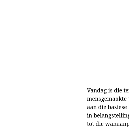
Vandag is die t
mensgemaakte pr
aan die basiese
in belangstelli
tot die wanaanp