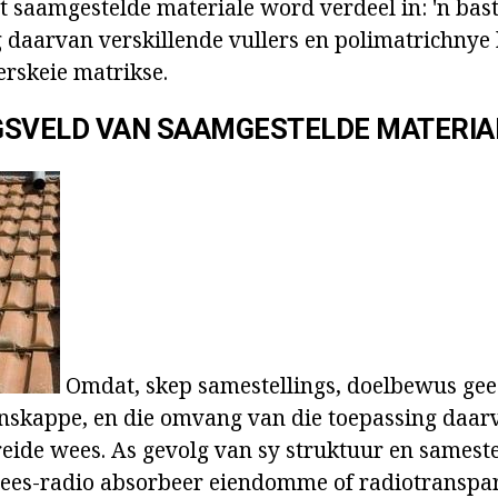
saamgestelde materiale word verdeel in: 'n baste
g daarvan verskillende vullers en polimatrichnye
erskeie matrikse.
GSVELD
VAN SAAMGESTELDE MATERIA
Omdat, skep samestellings, doelbewus gee
enskappe, en die omvang van die toepassing daa
eide wees. As gevolg van sy struktuur en sameste
ees-radio absorbeer eiendomme of radiotranspar