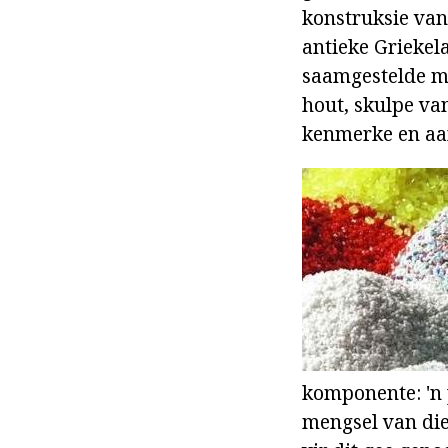
konstruksie van
antieke Grieke
saamgestelde ma
hout, skulpe va
kenmerke en aa
komponente: 'n p
mengsel van die