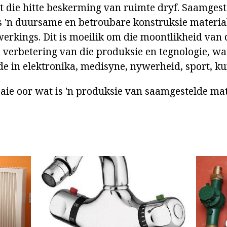
 die hitte beskerming van ruimte dryf. Saamgest
 'n duursame en betroubare konstruksie material
erkings. Dit is moeilik om die moontlikheid van 
 verbetering van die produksie en tegnologie, wa
e in elektronika, medisyne, nywerheid, sport, kun
baie oor wat is 'n produksie van saamgestelde mat