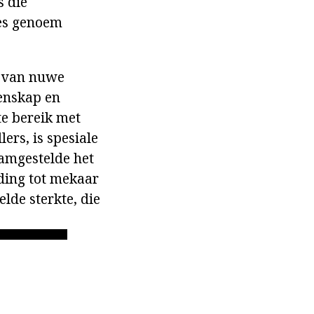
s die
ses genoem
g van nuwe
enskap en
te bereik met
ers, is spesiale
aamgestelde het
uding tot mekaar
lde sterkte, die