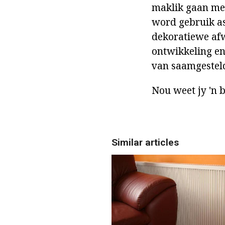
maklik gaan met
word gebruik as
dekoratiewe afw
ontwikkeling en
van saamgesteld
Nou weet jy 'n 
Similar articles