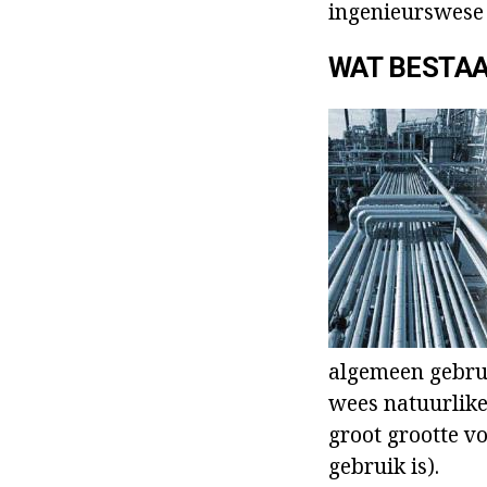
ingenieurswese
WAT BESTA
algemeen gebrui
wees natuurlike
groot grootte v
gebruik is).