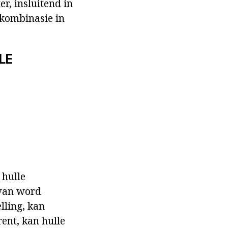
r, insluitend in
 kombinasie in
LE
 hulle
rvan word
lling, kan
ent, kan hulle