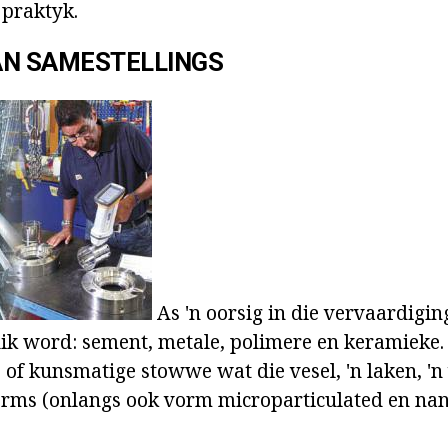
 praktyk.
AN SAMESTELLINGS
As 'n oorsig in die vervaardigi
k word: sement, metale, polimere en keramieke. 
 of kunsmatige stowwe wat die vesel, 'n laken, 'n
orms (onlangs ook vorm microparticulated en nan