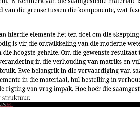
oem. 'N Kenmerk van die saamgestelde materiale i
d van die grense tussen die komponente, wat fa
an hierdie elemente het ten doel om die skeppin
dig is vir die ontwikkeling van die moderne wet
n die hoogste gehalte. Om die gewenste resultaat 
verandering in die verhouding van matriks en vull
ebruik. Ewe belangrik in die vervaardiging van s
lemente in die materiaal, hul bestelling in verho
de rigting van vrag impak. Hoe hoër die saamgeste
 struktuur.