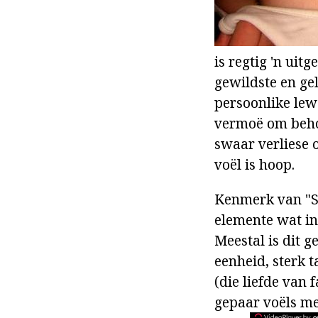
is regtig 'n uit
gewildste en gel
persoonlike lew
vermoë om behoo
swaar verliese 
voël is hoop.
Kenmerk van "Sw
elemente wat in 
Meestal is dit 
eenheid, sterk 
(die liefde van 
gepaar voëls met