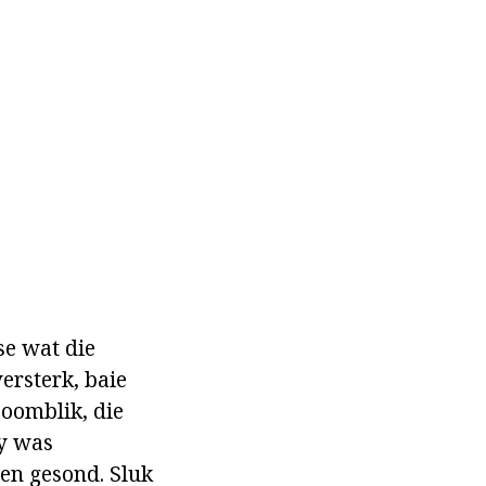
e wat die
ersterk, baie
 oomblik, die
Hy was
 en gesond. Sluk