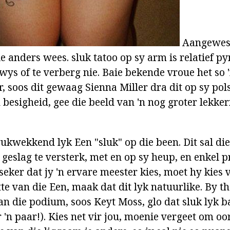
Aangewese
 anders wees. sluk tatoo op sy arm is relatief py
 wys of te verberg nie. Baie bekende vroue het so
er, soos dit gewaag Sienna Miller dra dit op sy pol
 besigheid, gee die beeld van 'n nog groter lekke
ukwekkend lyk Een "sluk" op die been. Dit sal di
geslag te versterk, met en op sy heup, en enkel pr
eker dat jy 'n ervare meester kies, moet hy kies 
te van die Een, maak dat dit lyk natuurlike. By th
an die podium, soos Keyt Moss, glo dat sluk lyk ba
r 'n paar!). Kies net vir jou, moenie vergeet om oo