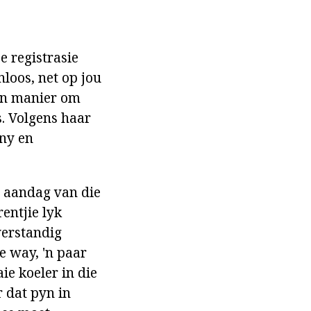
 registrasie
nloos, net op jou
 'n manier om
s. Volgens haar
rny en
e aandag van die
entjie lyk
verstandig
e way, 'n paar
ie koeler in die
r dat pyn in