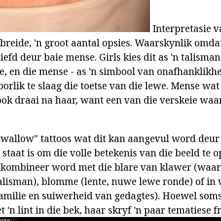
Interpretasie v
gebreide, 'n groot aantal opsies. Waarskynlik omda
iefd deur baie mense. Girls kies dit as 'n talisman
e, en die mense - as 'n simbool van onafhanklikhe
rlik te slaag die toetse van die lewe. Mense wat
ook draai na haar, want een van die verskeie waa
allow" tattoos wat dit kan aangevul word deur 
staat is om die volle betekenis van die beeld te o
gekombineer word met die blare van klawer (waar
talisman), blomme (lente, nuwe lewe ronde) of in 
familie en suiwerheid van gedagtes). Hoewel soms 
 'n lint in die bek, haar skryf 'n paar tematiese f