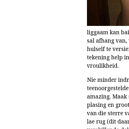
liggaam kan baie
sal afhang van,
hulself te versi
tekening help in
vroulikheid.
Nie minder indr
teenoorgestelde 
amazing. Maak s
plasing en groot
van die sterre v
lae rug (dit daa