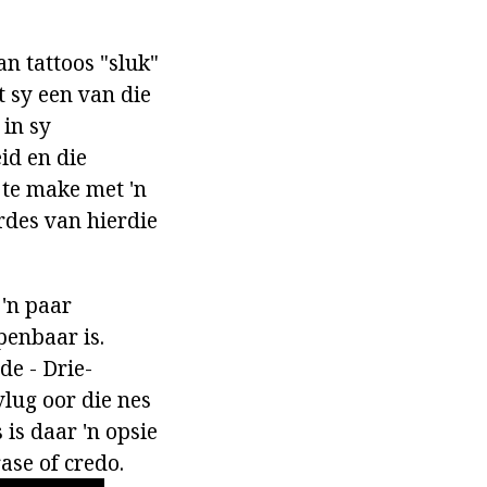
an tattoos "sluk"
t sy een van die
 in sy
id en die
 te make met 'n
rdes van hierdie
'n paar
penbaar is.
de - Drie-
vlug oor die nes
is daar 'n opsie
rase of credo.