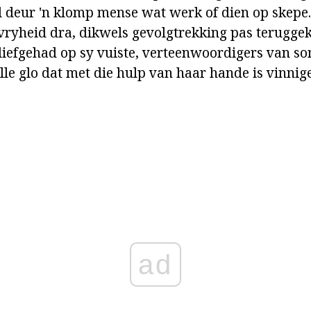
 deur 'n klomp mense wat werk of dien op skepe
vryheid dra, dikwels gevolgtrekking pas teruggek
liefgehad op sy vuiste, verteenwoordigers van s
hulle glo dat met die hulp van haar hande is vinnige
ad