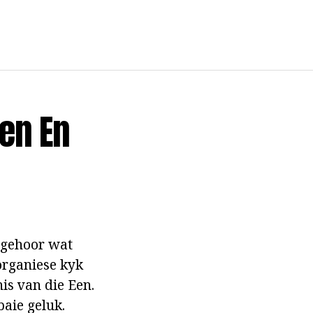
ken En
e gehoor wat
 organiese kyk
nis van die Een.
baie geluk.