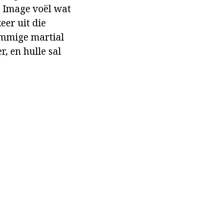
. Image voël wat
eer uit die
ommige martial
r, en hulle sal