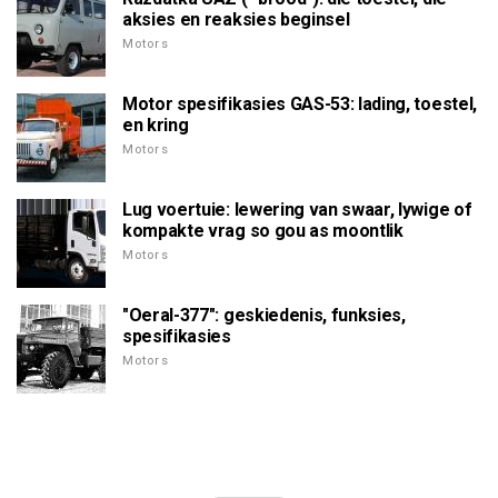
aksies en reaksies beginsel
Motors
Motor spesifikasies GAS-53: lading, toestel,
en kring
Motors
Lug voertuie: lewering van swaar, lywige of
kompakte vrag so gou as moontlik
Motors
"Oeral-377": geskiedenis, funksies,
spesifikasies
Motors