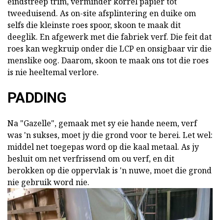
eindstreep trim, verminder korrel papier tot
tweeduisend. As on-site afsplintering en duike om
selfs die kleinste roes spoor, skoon te maak dit
deeglik. En afgewerk met die fabriek verf. Die feit dat
roes kan wegkruip onder die LCP en onsigbaar vir die
menslike oog. Daarom, skoon te maak ons tot die roes
is nie heeltemal verlore.
PADDING
Na "Gazelle", gemaak met sy eie hande neem, verf
was 'n sukses, moet jy die grond voor te berei. Let wel:
middel net toegepas word op die kaal metaal. As jy
besluit om net verfrissend om ou verf, en dit
berokken op die oppervlak is 'n nuwe, moet die grond
nie gebruik word nie.