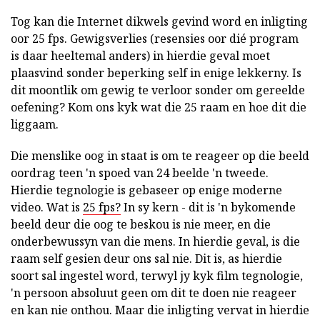
Tog kan die Internet dikwels gevind word en inligting
oor 25 fps. Gewigsverlies (resensies oor dié program
is daar heeltemal anders) in hierdie geval moet
plaasvind sonder beperking self in enige lekkerny. Is
dit moontlik om gewig te verloor sonder om gereelde
oefening? Kom ons kyk wat die 25 raam en hoe dit die
liggaam.
Die menslike oog in staat is om te reageer op die beeld
oordrag teen 'n spoed van 24 beelde 'n tweede.
Hierdie tegnologie is gebaseer op enige moderne
video. Wat is
25 fps?
In sy kern - dit is 'n bykomende
beeld deur die oog te beskou is nie meer, en die
onderbewussyn van die mens. In hierdie geval, is die
raam self gesien deur ons sal nie. Dit is, as hierdie
soort sal ingestel word, terwyl jy kyk film tegnologie,
'n persoon absoluut geen om dit te doen nie reageer
en kan nie onthou. Maar die inligting vervat in hierdie