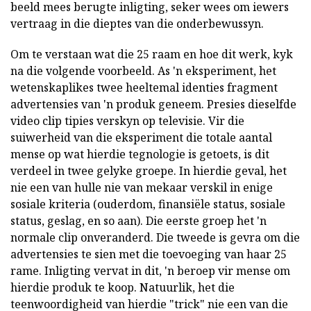
beeld mees berugte inligting, seker wees om iewers
vertraag in die dieptes van die onderbewussyn.
Om te verstaan wat die 25 raam en hoe dit werk, kyk
na die volgende voorbeeld. As 'n eksperiment, het
wetenskaplikes twee heeltemal identies fragment
advertensies van 'n produk geneem. Presies dieselfde
video clip tipies verskyn op televisie. Vir die
suiwerheid van die eksperiment die totale aantal
mense op wat hierdie tegnologie is getoets, is dit
verdeel in twee gelyke groepe. In hierdie geval, het
nie een van hulle nie van mekaar verskil in enige
sosiale kriteria (ouderdom, finansiële status, sosiale
status, geslag, en so aan). Die eerste groep het 'n
normale clip onveranderd. Die tweede is gevra om die
advertensies te sien met die toevoeging van haar 25
rame. Inligting vervat in dit, 'n beroep vir mense om
hierdie produk te koop. Natuurlik, het die
teenwoordigheid van hierdie "trick" nie een van die