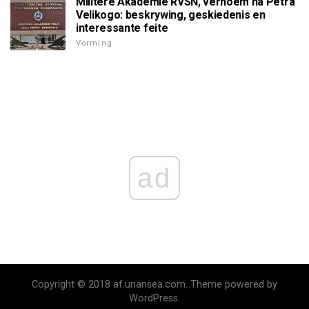
Militêre Akademie RVSN, vernoem na Petra
Velikogo: beskrywing, geskiedenis en
interessante feite
Vorming
ad
Copyright © 2018 af.unansea.com. Theme powered by
WordPress.