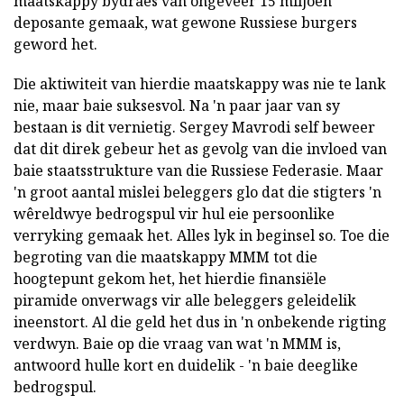
maatskappy bydraes van ongeveer 15 miljoen
deposante gemaak, wat gewone Russiese burgers
geword het.
Die aktiwiteit van hierdie maatskappy was nie te lank
nie, maar baie suksesvol. Na 'n paar jaar van sy
bestaan is dit vernietig. Sergey Mavrodi self beweer
dat dit direk gebeur het as gevolg van die invloed van
baie staatsstrukture van die Russiese Federasie. Maar
'n groot aantal mislei beleggers glo dat die stigters 'n
wêreldwye bedrogspul vir hul eie persoonlike
verryking gemaak het. Alles lyk in beginsel so. Toe die
begroting van die maatskappy MMM tot die
hoogtepunt gekom het, het hierdie finansiële
piramide onverwags vir alle beleggers geleidelik
ineenstort. Al die geld het dus in 'n onbekende rigting
verdwyn. Baie op die vraag van wat 'n MMM is,
antwoord hulle kort en duidelik - 'n baie deeglike
bedrogspul.