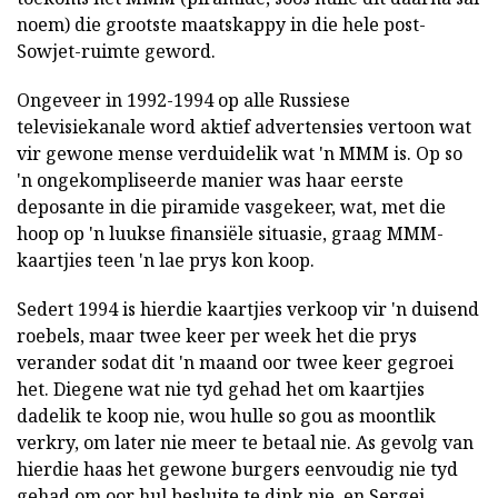
noem) die grootste maatskappy in die hele post-
Sowjet-ruimte geword.
Ongeveer in 1992-1994 op alle Russiese
televisiekanale word aktief advertensies vertoon wat
vir gewone mense verduidelik wat 'n MMM is. Op so
'n ongekompliseerde manier was haar eerste
deposante in die piramide vasgekeer, wat, met die
hoop op 'n luukse finansiële situasie, graag MMM-
kaartjies teen 'n lae prys kon koop.
Sedert 1994 is hierdie kaartjies verkoop vir 'n duisend
roebels, maar twee keer per week het die prys
verander sodat dit 'n maand oor twee keer gegroei
het. Diegene wat nie tyd gehad het om kaartjies
dadelik te koop nie, wou hulle so gou as moontlik
verkry, om later nie meer te betaal nie. As gevolg van
hierdie haas het gewone burgers eenvoudig nie tyd
gehad om oor hul besluite te dink nie, en Sergei