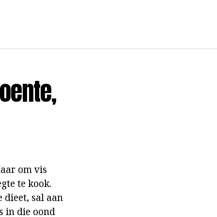
roente,
Maar om vis
gte te kook.
 dieet, sal aan
s in die oond