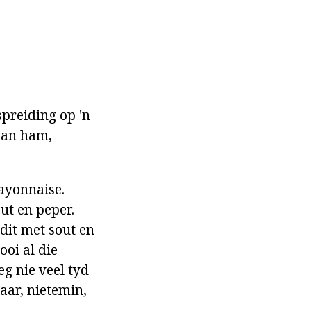
spreiding op 'n
 van ham,
mayonnaise.
out en peper.
dit met sout en
ooi al die
g nie veel tyd
aar, nietemin,