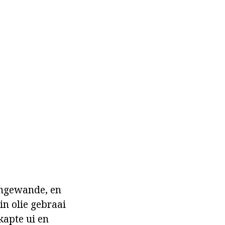
ingewande, en
in olie gebraai
kapte ui en