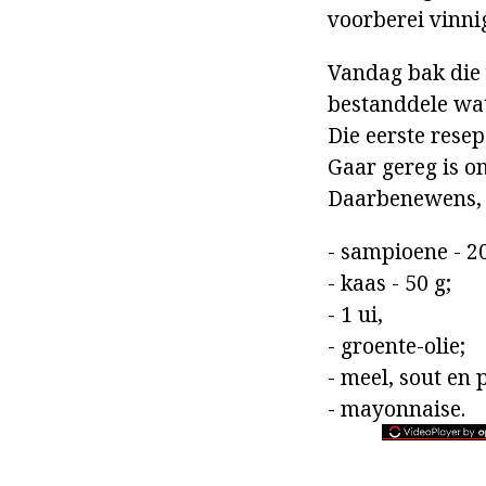
voorberei vinnig
Vandag bak die 
bestanddele wat
Die eerste rese
Gaar gereg is on
Daarbenewens, 
- sampioene - 20
- kaas - 50 g;
- 1 ui,
- groente-olie;
- meel, sout en 
- mayonnaise.