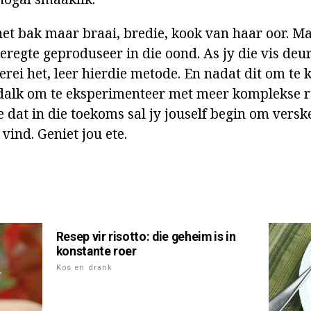
 net bak maar braai, bredie, kook van haar oor. M
eregte geproduseer in die oond. As jy die vis deur
rei het, leer hierdie metode. En nadat dit om te
 dalk om te eksperimenteer met meer komplekse re
ie dat in die toekoms sal jy jouself begin om vers
vind. Geniet jou ete.
Resep vir risotto: die geheim is in
konstante roer
Kos en drank