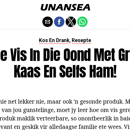
Kos En Drank
Resepte
,
e Vis In Die Oond Met G
Kaas En Selfs Ham!
 nie net lekker nie, maar ook 'n gesonde produk. 
 van jou gunstelinge, moet jy leer hoe om vis gere
roduk maklik verteerbare, so onontbeerlik in baie
evant en geskik vir alledaagse familie ete wees. Vi