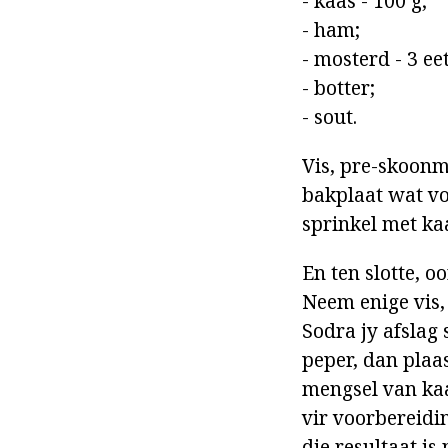
- kaas - 100 g;
- ham;
- mosterd - 3 eet
- botter;
- sout.
Vis, pre-skoonm
bakplaat wat voo
sprinkel met kaa
En ten slotte, 
Neem enige vis, 
Sodra jy afslag 
peper, dan plaas
mengsel van kaa
vir voorbereidi
die resultaat is