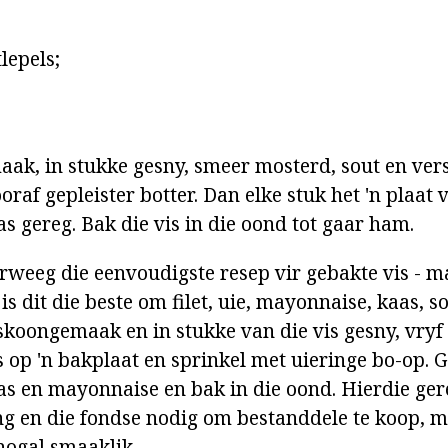
lepels;
aak, in stukke gesny, smeer mosterd, sout en ver
raf gepleister botter. Dan elke stuk het 'n plaat
s gereg. Bak die vis in die oond tot gaar ham.
oorweeg die eenvoudigste resep vir gebakte vis - 
is dit die beste om filet, uie, mayonnaise, kaas, s
skoongemaak en in stukke van die vis gesny, vryf 
 op 'n bakplaat en sprinkel met uieringe bo-op. G
s en mayonnaise en bak in die oond. Hierdie gere
ng en die fondse nodig om bestanddele te koop, m
 nogal smaaklik.