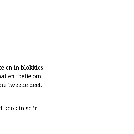
e en in blokkies
aat en foelie om
die tweede deel.
d kook in so 'n