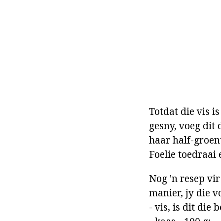
Totdat die vis i
gesny, voeg dit 
haar half-groent
Foelie toedraai 
Nog 'n resep vir
manier, jy die 
- vis, is dit die