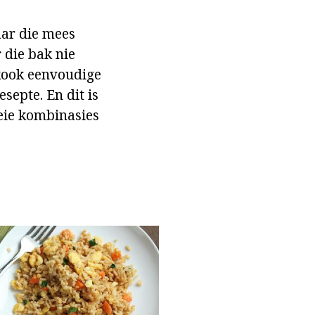
aar die mees
 die bak nie
 kook eenvoudige
septe. En dit is
keie kombinasies