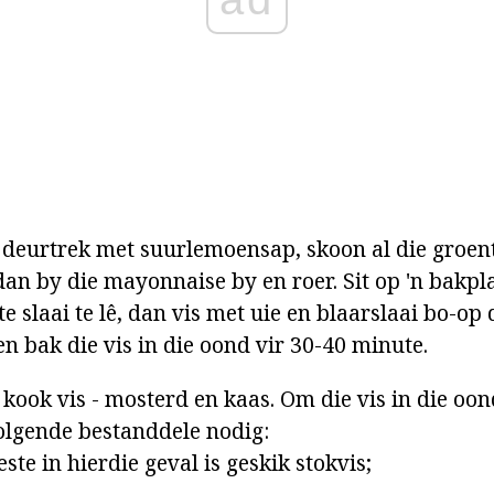
s deurtrek met suurlemoensap, skoon al die groent
dan by die mayonnaise by en roer. Sit op 'n bakpl
e slaai te lê, dan vis met uie en blaarslaai bo-op 
en bak die vis in die oond vir 30-40 minute.
 kook vis - mosterd en kaas. Om die vis in die oon
volgende bestanddele nodig:
 beste in hierdie geval is geskik stokvis;