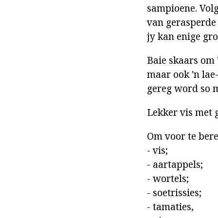
sampioene. Volge
van gerasperde 
jy kan enige gro
Baie skaars om '
maar ook 'n lae-
gereg word so m
Lekker vis met g
Om voor te bere
- vis;
- aartappels;
- wortels;
- soetrissies;
- tamaties,