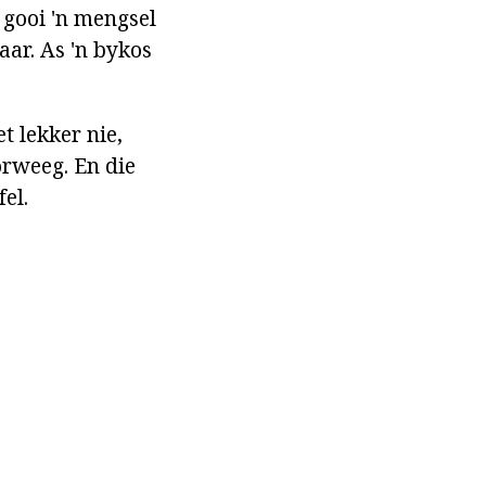
 gooi 'n mengsel
aar. As 'n bykos
t lekker nie,
orweeg. En die
el.