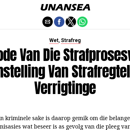
Wet
Strafreg
,
Kode Van Die Strafproses
stelling Van Strafregte
Verrigtinge
in kriminele sake is daarop gemik om die belange
nisasies wat beseer is as gevolg van die pleeg van