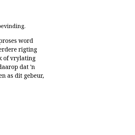
bevinding.
 proses word
erdere rigting
 of vrylating
daarop dat 'n
n as dit gebeur,