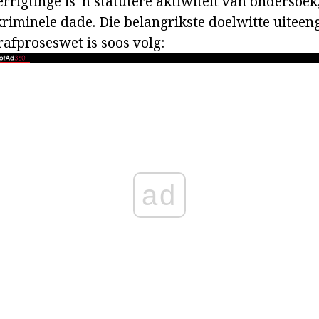
errigtinge is 'n statutêre aktiwiteit van ondersoe
riminele dade. Die belangrikste doelwitte uiteenge
rafproseswet is soos volg:
ad