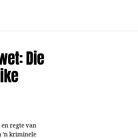
wet: Die
like
 en regte van
 'n kriminele