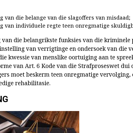
 van die belange van die slagoffers van misdaad;
 van individuele regte teen onregmatige skuldig
van die belangrikste funksies van die kriminele
instelling van verrigtinge en ondersoek van die v
die kwessie van menslike oortuiging aan te spreek
norme van Art. 6 Kode van die Strafproseswet dui 
ers moet beskerm teen onregmatige vervolging, e
edige rehabilitasie.
NG