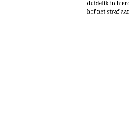
duidelik in hie
hof net straf aa