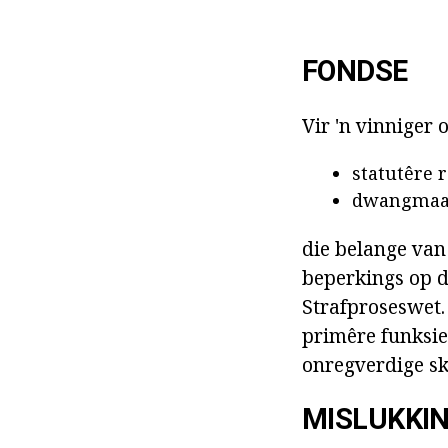
FONDSE
Vir 'n vinniger 
statutêre 
dwangmaatr
die belange van
beperkings op d
Strafproseswet. 
primêre funksie
onregverdige sk
MISLUKKI