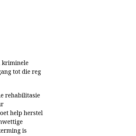
n kriminele
ang tot die reg
e rehabilitasie
ur
oet help herstel
onwettige
kerming is