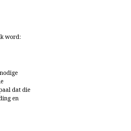
ik word:
nnodige
ie
paal dat die
ding en