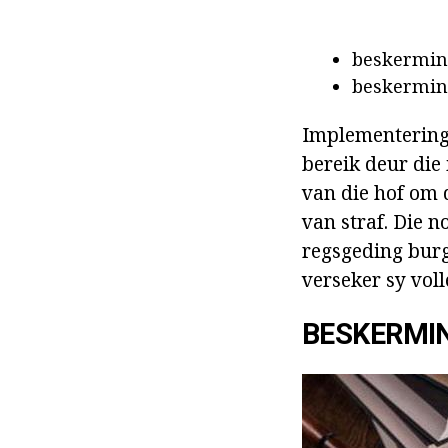
beskerming
beskerming
Implementering 
bereik deur die 
van die hof om 
van straf. Die 
regsgeding burg
verseker sy voll
BESKERMI