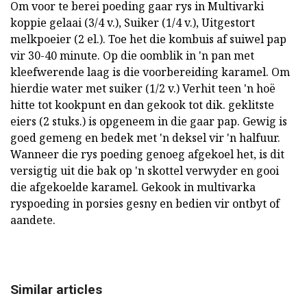
Om voor te berei poeding gaar rys in Multivarki
koppie gelaai (3/4 v.), Suiker (1/4 v.), Uitgestort
melkpoeier (2 el.). Toe het die kombuis af suiwel pap
vir 30-40 minute. Op die oomblik in 'n pan met
kleefwerende laag is die voorbereiding karamel. Om
hierdie water met suiker (1/2 v.) Verhit teen 'n hoë
hitte tot kookpunt en dan gekook tot dik. geklitste
eiers (2 stuks.) is opgeneem in die gaar pap. Gewig is
goed gemeng en bedek met 'n deksel vir 'n halfuur.
Wanneer die rys poeding genoeg afgekoel het, is dit
versigtig uit die bak op 'n skottel verwyder en gooi
die afgekoelde karamel. Gekook in multivarka
ryspoeding in porsies gesny en bedien vir ontbyt of
aandete.
Similar articles