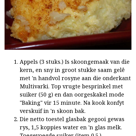
Appels (3 stuks.) Is skoongemaak van die
kern, en sny in groot stukke saam gelê
met 'n handvol rosyne aan die onderkant
Multivarki. Top vrugte besprinkel met
suiker (50 g) en dan oorgeskakel mode
"Baking" vir 15 minute. Na kook konfyt
verskuif in 'n skoon bak.
Die netto toestel glasbak gegooi gewas
rys, 1,5 koppies water en 'n glas melk.
Toegevoegde suiker (item 0.5.),