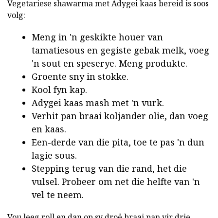
Vegetariese shawarma met Adygei kaas bereid is soos
volg:
Meng in 'n geskikte houer van
tamatiesous en gegiste gebak melk, voeg
'n sout en speserye. Meng produkte.
Groente sny in stokke.
Kool fyn kap.
Adygei kaas mash met 'n vurk.
Verhit pan braai koljander olie, dan voeg
en kaas.
Een-derde van die pita, toe te pas 'n dun
lagie sous.
Stepping terug van die rand, het die
vulsel. Probeer om net die helfte van 'n
vel te neem.
Vou leeg roll en dan op sy droë braai pan vir drie