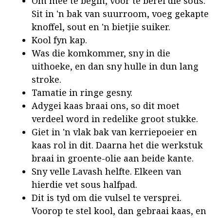
Om mee te begin, voor te berei die sous.
Sit in 'n bak van suurroom, voeg gekapte
knoffel, sout en 'n bietjie suiker.
Kool fyn kap.
Was die komkommer, sny in die
uithoeke, en dan sny hulle in dun lang
stroke.
Tamatie in ringe gesny.
Adygei kaas braai ons, so dit moet
verdeel word in redelike groot stukke.
Giet in 'n vlak bak van kerriepoeier en
kaas rol in dit. Daarna het die werkstuk
braai in groente-olie aan beide kante.
Sny velle Lavash helfte. Elkeen van
hierdie vet sous halfpad.
Dit is tyd om die vulsel te versprei.
Voorop te stel kool, dan gebraai kaas, en