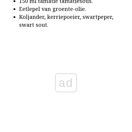
150 ml tamatie tamatiesous.
Eetlepel van groente-olie.
Koljander, kerriepoeier, swartpeper,
swart sout.
ad