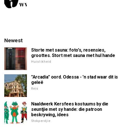
Newest
Storte met sauna: foto's, resensies,
groottes. Stort met sauna met hul hande
Huislikheid
"Arcadia" oord. Odessa - 'n stad waar dit is
geleë
Reis
Naaldwerk Kersfees kostuums by die
seuntjie met sy hande: die patroon
beskrywing, idees
Stokperdjie