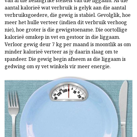
van al die belangrike stelsels van die liggaam. As die
aantal kalorieë wat verbruik is gelyk aan die aantal
verbruiksgoedere, die gewig is stabiel. Gevolglik, hoe
meer het hulle verteer (indien dit verbruik verhoog
nie), hoe groter is die gewigstoename. Die oortollige
kalorieë omskep in vet en gestoor in die liggaam.
Verloor gewig deur 7 kg per maand is moontlik as om
minder kalorieë verteer as jy daarin slaag om te
spandeer. Die gewig begin afneem as die liggaam is
gedwing om sy vet winkels vir meer energie.