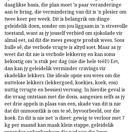
daaglikse basis, die plan moet 'n paar veranderinge
aan te bring, die vermindering van dit is 'n plesier om
twee keer per week. Dit is belangrik om dinge
geleidelik doen, sonder om jou liggaam in 'n stresvolle
toestand, want as jy jouself verbied om sjokolade vir
almal eet, sal dit die mees gesogte produk wees. Soos
hulle sê, die verbode vrugte is altyd soet. Maar as jy
weet dat dit nie is verbode lekkerny en kan soms
bekostig om 'n stuk per dag (nie die hele teël!) Eet,
dan kan jy geleidelik verminder cravings vir
skadelike lekkers. Die ideale opsie sou wees om die
nuttelose lekkers (lekkergoed, koekies, koek, ens)
nuttig (vrugte en bessies) vervang. In hierdie geval is
die vraag ontstaan met die dosis, aangesien selfs as jy
eet drie appels in plaas van een, skade van dit is nie
dat dit onmoontlik is om te sê, byvoorbeeld, oor die
koek. En dit is nie net 'n dieet: gewig te verloor met 7
kg per maand kan maak klein stappe, geleidelik